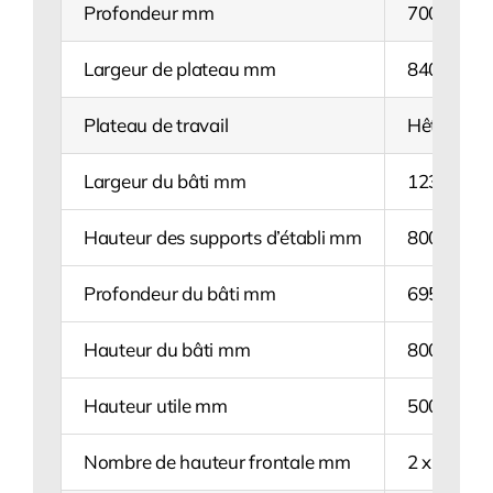
Profondeur mm
700
Largeur de plateau mm
840
Plateau de travail
Hêtre
Largeur du bâti mm
1230
Hauteur des supports d’établi mm
800
Profondeur du bâti mm
695
Hauteur du bâti mm
800
Hauteur utile mm
500
Nombre de hauteur frontale mm
2 x 150 / 