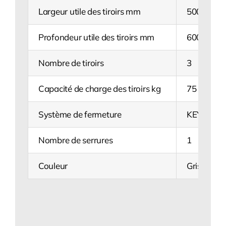
Largeur utile des tiroirs mm
500
Profondeur utile des tiroirs mm
600
Nombre de tiroirs
3
Capacité de charge des tiroirs kg
75
Système de fermeture
KEY Lock
Nombre de serrures
1
Couleur
Gris anthr