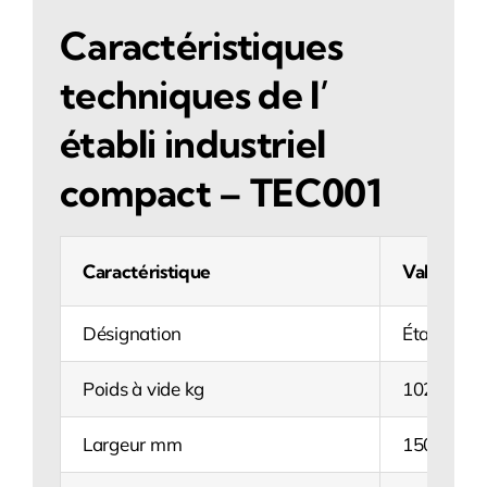
Caractéristiques
techniques de l’
établi industriel
compact – TEC001
Caractéristique
Valeur
Désignation
Établi Co
Poids à vide kg
102
Largeur mm
1500